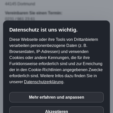
44145 Dortmund
Vereinbaren Sie einen Termin:
0231 / 961 23 61
Öffnungszeiten:
Datenschutz ist uns wichtig.
Termine nach telefonischer Vereinbarung
Diese Webseite oder ihre Tools von Drittanbietern
Mo. - Do. von 7:00 bis 20:00 Uhr
verarbeiten personenbezogene Daten (z. B.
Fr. von 7:00 bis 14:00 Uhr
Browserdaten, IP-Adressen) und verwenden
Cookies oder andere Kennungen, die für ihre
Funktionsweise erforderlich sind und zur Erreichung
Bewertung wird geladen...
der in den Cookie-Richtlinien angegebenen Zwecke
erforderlich sind. Weitere Infos dazu finden Sie in
unserer
Datenschutzerklärung
.
Physiotherapeuten &
Krankengymnasten
in Dortmund
Mehr erfahren und anpassen
inCMS
© 2016-2026
Home
|
Anfahrt
|
Datenschutz
|
Impressum
|
Akzeptieren