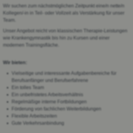
Wir suchen zum nächstmöglichen Zeitpunkt eine/n nette/n
Kollegen/-in in Teil- oder Vollzeit als Verstärkung für unser
Team.
Unser Angebot reicht von klassischen Therapie-Leistungen
wie Krankengymnastik bis hin zu Kursen und einer
modernen Trainingsfläche.
Wir bieten:
Vielseitige und interessante Aufgabenbereiche für
Berufsanfänger und Berufserfahrene
Ein tolles Team
Ein unbefristetes Arbeitsverhältnis
Regelmäßige interne Fortbildungen
Förderung von fachlichen Weiterbildungen
Flexible Arbeitszeiten
Gute Verkehrsanbindung