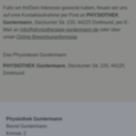
Falls wir Ihr/Dein Interesse geweckt haben, freuen wir uns
auf eine Kontaktaufnahme per Post an
PHYSIOTHEK
Guntermann
, Stockumer Str. 220, 44225 Dortmund, per E-
Mail an
info@physiotherapie-guntermann.de
oder über
unser
Online-Bewerbungsformular
.
Das Physioteam Guntermann
PHYSIOTHEK Guntermann
, Stockumer Str. 220, 44225
Dortmund
Physiothek Guntermann
Bernd Guntermann
Krimstr. 2